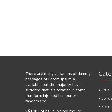
Cate
There are many variations of dummy
passages of Lorem Ipsum a
available, but the majority have
suffered that is alteration in some
Artis
that form injected humour or
Bonus
randomised.
Bonu
198 Collins St, Melbourne, NY