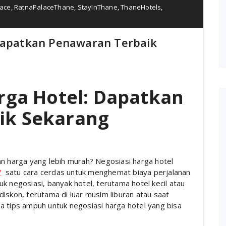
lace
,
RatnaPalaceThane
,
StayInThane
,
ThaneHotels
,
 Dapatkan Penawaran Terbaik
arga Hotel: Dapatkan
ik Sekarang
an harga yang lebih murah? Negosiasi harga hotel
/
satu cara cerdas untuk menghemat biaya perjalanan
k negosiasi, banyak hotel, terutama hotel kecil atau
iskon, terutama di luar musim liburan atau saat
a tips ampuh untuk negosiasi harga hotel yang bisa