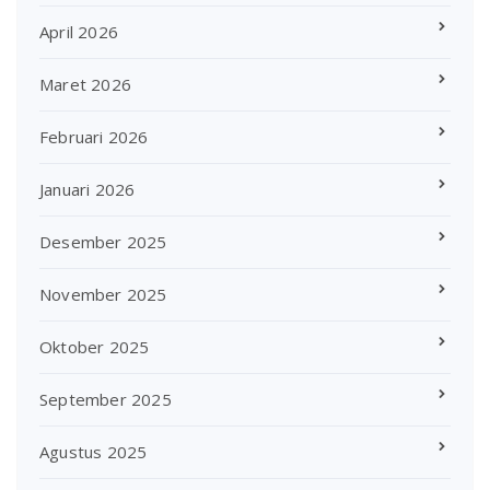
April 2026
Maret 2026
Februari 2026
Januari 2026
Desember 2025
November 2025
Oktober 2025
September 2025
Agustus 2025