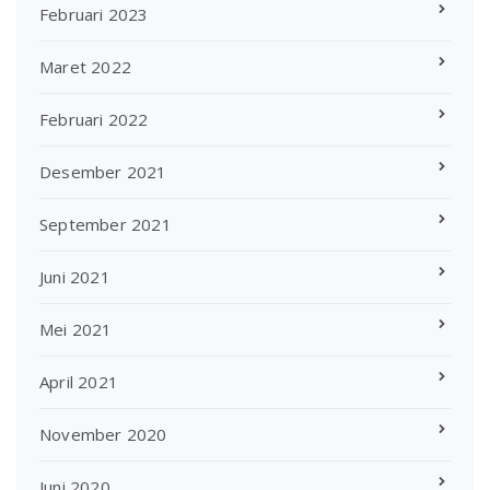
Februari 2023
Maret 2022
Februari 2022
Desember 2021
September 2021
Juni 2021
Mei 2021
April 2021
November 2020
Juni 2020