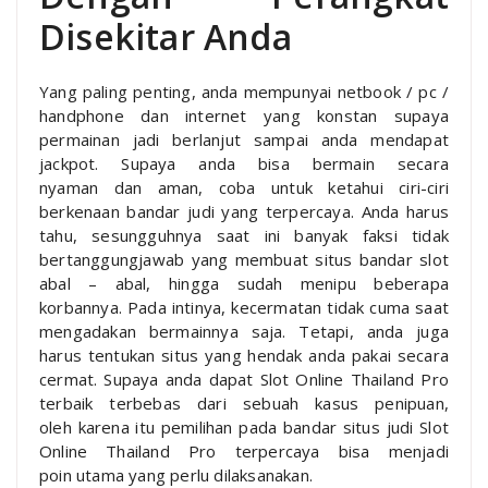
Disekitar Anda
Yang paling penting, anda mempunyai netbook / pc /
handphone dan internet yang konstan supaya
permainan jadi berlanjut sampai anda mendapat
jackpot. Supaya anda bisa bermain secara
nyaman dan aman, coba untuk ketahui ciri-ciri
berkenaan bandar judi yang terpercaya. Anda harus
tahu, sesungguhnya saat ini banyak faksi tidak
bertanggungjawab yang membuat situs bandar slot
abal – abal, hingga sudah menipu beberapa
korbannya. Pada intinya, kecermatan tidak cuma saat
mengadakan bermainnya saja. Tetapi, anda juga
harus tentukan situs yang hendak anda pakai secara
cermat. Supaya anda dapat Slot Online Thailand Pro
terbaik terbebas dari sebuah kasus penipuan,
oleh karena itu pemilihan pada bandar situs judi Slot
Online Thailand Pro terpercaya bisa menjadi
poin utama yang perlu dilaksanakan.