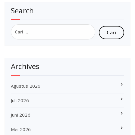
Search
Cari
untuk:
Archives
Agustus 2026
Juli 2026
Juni 2026
Mei 2026