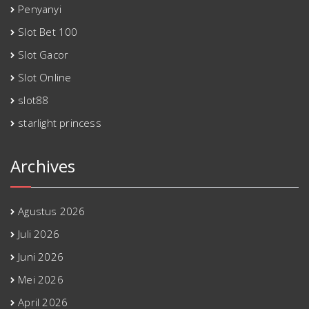
Penyanyi
Slot Bet 100
Slot Gacor
Slot Online
slot88
starlight princess
Archives
Agustus 2026
Juli 2026
Juni 2026
Mei 2026
April 2026