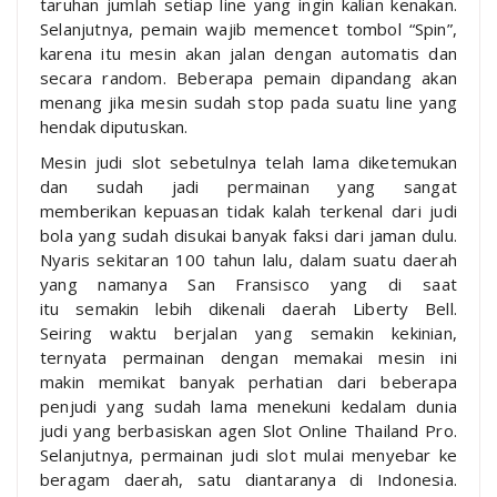
taruhan jumlah setiap line yang ingin kalian kenakan.
Selanjutnya, pemain wajib memencet tombol “Spin”,
karena itu mesin akan jalan dengan automatis dan
secara random. Beberapa pemain dipandang akan
menang jika mesin sudah stop pada suatu line yang
hendak diputuskan.
Mesin judi slot sebetulnya telah lama diketemukan
dan sudah jadi permainan yang sangat
memberikan kepuasan tidak kalah terkenal dari judi
bola yang sudah disukai banyak faksi dari jaman dulu.
Nyaris sekitaran 100 tahun lalu, dalam suatu daerah
yang namanya San Fransisco yang di saat
itu semakin lebih dikenali daerah Liberty Bell.
Seiring waktu berjalan yang semakin kekinian,
ternyata permainan dengan memakai mesin ini
makin memikat banyak perhatian dari beberapa
penjudi yang sudah lama menekuni kedalam dunia
judi yang berbasiskan agen Slot Online Thailand Pro.
Selanjutnya, permainan judi slot mulai menyebar ke
beragam daerah, satu diantaranya di Indonesia.