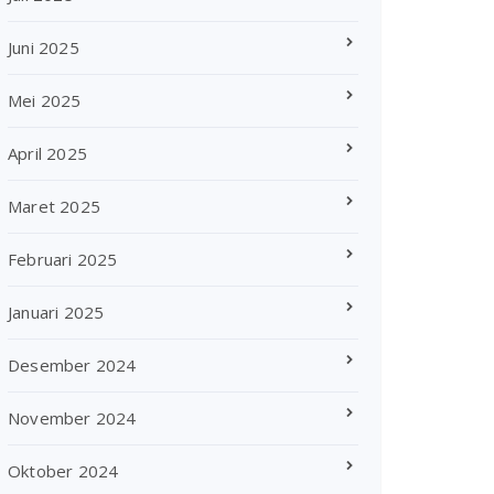
Juni 2025
Mei 2025
April 2025
Maret 2025
Februari 2025
Januari 2025
Desember 2024
November 2024
Oktober 2024