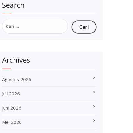
Search
Cari
untuk:
Archives
Agustus 2026
Juli 2026
Juni 2026
Mei 2026