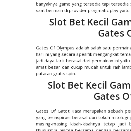
banyaknya game yang tersedia tapi tersedia 
saat bermain di provider pragmatic play yaitu
Slot Bet Kecil Ga
Gates 
Gates Of Olympus adalah salah satu permain
hari ini yang secara spesifik mengangkat tema
jadi daya tarik berasal dari permainan ini ya
amat besar dan cukup mudah untuk raih lam
putaran gratis spin.
Slot Bet Kecil G
Gates O
Gates Of Gatot Kaca merupakan sebuah per
yang terinspirasi berasal dari tokoh mitolog
masing-masing kisah-kisahnya tetap jadi 
khususnya hingga bersama dengan bersama