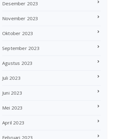
Desember 2023
November 2023
Oktober 2023
September 2023
Agustus 2023
Juli 2023
Juni 2023
Mei 2023
April 2023
Februari 2023