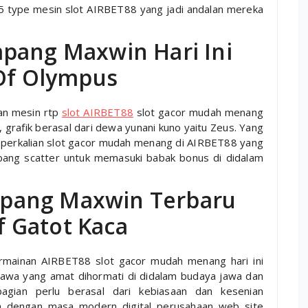
5 type mesin slot AIRBET88 yang jadi andalan mereka
mpang Maxwin Hari Ini
Of Olympus
an mesin rtp
slot AIRBET88
slot gacor mudah menang
, grafik berasal dari dewa yunani kuno yaitu Zeus. Yang
itu perkalian slot gacor mudah menang di AIRBET88 yang
bang scatter untuk memasuki babak bonus di didalam
ampang Maxwin Terbaru
f Gatot Kaca
mainan AIRBET88 slot gacor mudah menang hari ini
i jawa yang amat dihormati di didalam budaya jawa dan
bagian perlu berasal dari kebiasaan dan kesenian
 dengan masa modern digital perusahaan web site