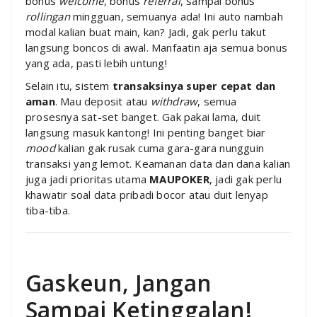
bonus
welcome
, bonus
referral
, sampai bonus
rollingan
mingguan, semuanya ada! Ini auto nambah
modal kalian buat main, kan? Jadi, gak perlu takut
langsung boncos di awal. Manfaatin aja semua bonus
yang ada, pasti lebih untung!
Selain itu, sistem
transaksinya super cepat dan
aman
. Mau deposit atau
withdraw
, semua
prosesnya sat-set banget. Gak pakai lama, duit
langsung masuk kantong! Ini penting banget biar
mood
kalian gak rusak cuma gara-gara nungguin
transaksi yang lemot. Keamanan data dan dana kalian
juga jadi prioritas utama
MAUPOKER
, jadi gak perlu
khawatir soal data pribadi bocor atau duit lenyap
tiba-tiba.
Gaskeun, Jangan
Sampai Ketinggalan!