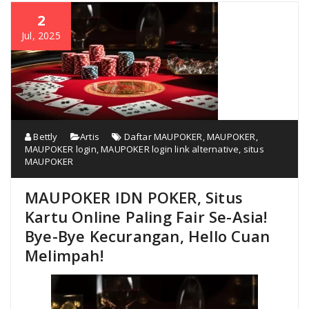
2
Jul, 2025
Bettly
Artis
Daftar MAUPOKER
,
MAUPOKER
,
MAUPOKER login
,
MAUPOKER login link alternative
,
situs
MAUPOKER
MAUPOKER IDN POKER, Situs
Kartu Online Paling Fair Se-Asia!
Bye-Bye Kecurangan, Hello Cuan
Melimpah!