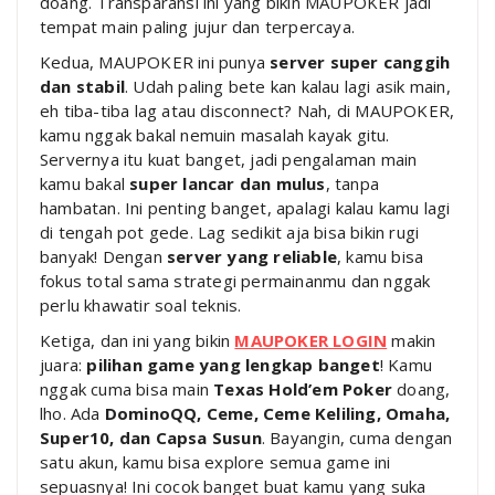
doang. Transparansi ini yang bikin MAUPOKER jadi
tempat main paling jujur dan terpercaya.
Kedua, MAUPOKER ini punya
server super canggih
dan stabil
. Udah paling bete kan kalau lagi asik main,
eh tiba-tiba lag atau disconnect? Nah, di MAUPOKER,
kamu nggak bakal nemuin masalah kayak gitu.
Servernya itu kuat banget, jadi pengalaman main
kamu bakal
super lancar dan mulus
, tanpa
hambatan. Ini penting banget, apalagi kalau kamu lagi
di tengah pot gede. Lag sedikit aja bisa bikin rugi
banyak! Dengan
server yang reliable
, kamu bisa
fokus total sama strategi permainanmu dan nggak
perlu khawatir soal teknis.
Ketiga, dan ini yang bikin
MAUPOKER LOGIN
makin
juara:
pilihan game yang lengkap banget
! Kamu
nggak cuma bisa main
Texas Hold’em Poker
doang,
lho. Ada
DominoQQ, Ceme, Ceme Keliling, Omaha,
Super10, dan Capsa Susun
. Bayangin, cuma dengan
satu akun, kamu bisa explore semua game ini
sepuasnya! Ini cocok banget buat kamu yang suka