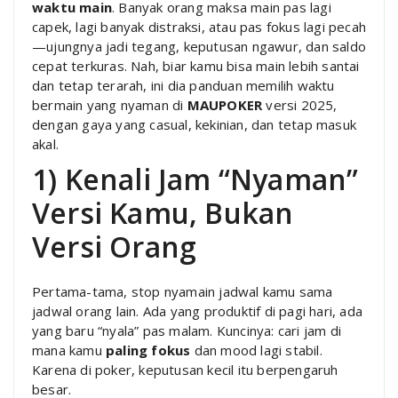
waktu main
. Banyak orang maksa main pas lagi
capek, lagi banyak distraksi, atau pas fokus lagi pecah
—ujungnya jadi tegang, keputusan ngawur, dan saldo
cepat terkuras. Nah, biar kamu bisa main lebih santai
dan tetap terarah, ini dia panduan memilih waktu
bermain yang nyaman di
MAUPOKER
versi 2025,
dengan gaya yang casual, kekinian, dan tetap masuk
akal.
1) Kenali Jam “Nyaman”
Versi Kamu, Bukan
Versi Orang
Pertama-tama, stop nyamain jadwal kamu sama
jadwal orang lain. Ada yang produktif di pagi hari, ada
yang baru “nyala” pas malam. Kuncinya: cari jam di
mana kamu
paling fokus
dan mood lagi stabil.
Karena di poker, keputusan kecil itu berpengaruh
besar.