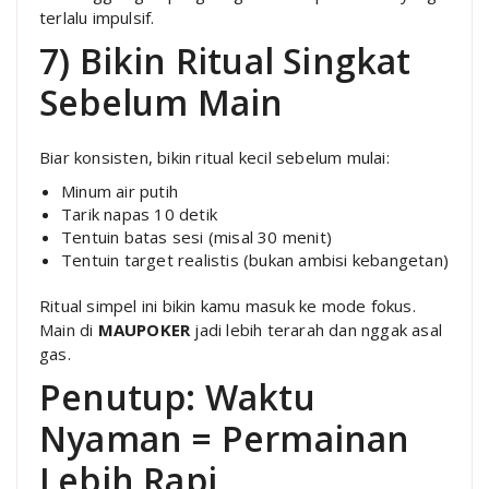
terlalu impulsif.
7) Bikin Ritual Singkat
Sebelum Main
Biar konsisten, bikin ritual kecil sebelum mulai:
Minum air putih
Tarik napas 10 detik
Tentuin batas sesi (misal 30 menit)
Tentuin target realistis (bukan ambisi kebangetan)
Ritual simpel ini bikin kamu masuk ke mode fokus.
Main di
MAUPOKER
jadi lebih terarah dan nggak asal
gas.
Penutup: Waktu
Nyaman = Permainan
Lebih Rapi