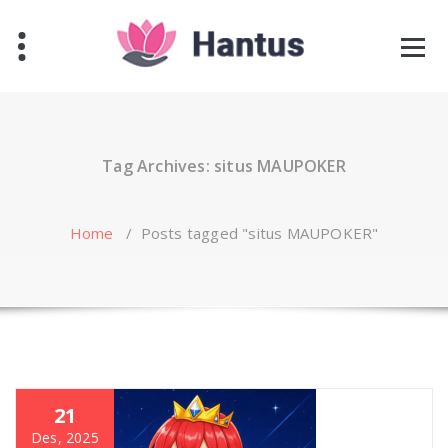
Skip
to
content
Tag Archives: situs MAUPOKER
Home
/
Posts tagged "situs MAUPOKER"
21
Des, 2025