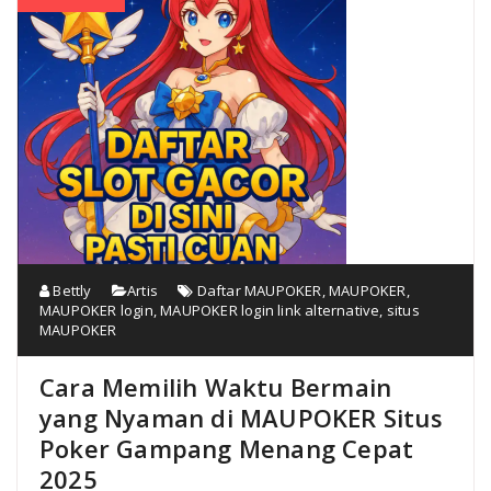
Bettly
Artis
Daftar MAUPOKER
,
MAUPOKER
,
MAUPOKER login
,
MAUPOKER login link alternative
,
situs
MAUPOKER
Cara Memilih Waktu Bermain
yang Nyaman di MAUPOKER Situs
Poker Gampang Menang Cepat
2025