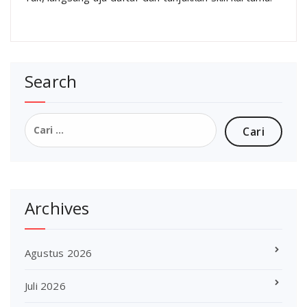
Search
Cari
untuk:
Archives
Agustus 2026
Juli 2026