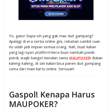
Yo, gaes! Siapa sih yang gak mau duit gampang?
Apalagi di era serba online gini, rebahan sambil cuan
itu udah jadi impian semua orang. Nah, buat kalian
yang lagi nyari
platform
kece buat nambah pundi-
pundi, wajib banget kenalan sama
MAUPOKER
! Bukan
kaleng-kaleng, di sini kalian bisa panen duit gampang
cuma dari main kartu online. Seriusan!
Gaspol! Kenapa Harus
MAUPOKER?