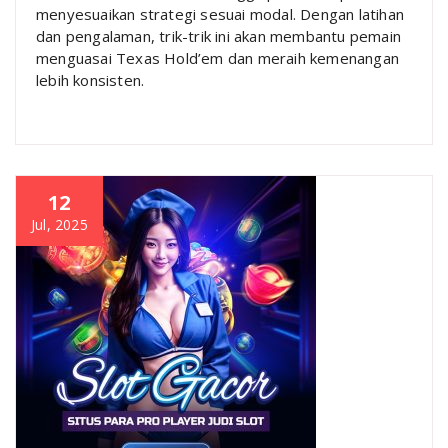
menyesuaikan strategi sesuai modal. Dengan latihan
dan pengalaman, trik-trik ini akan membantu pemain
menguasai Texas Hold’em dan meraih kemenangan
lebih konsisten.
12
Jul, 2025