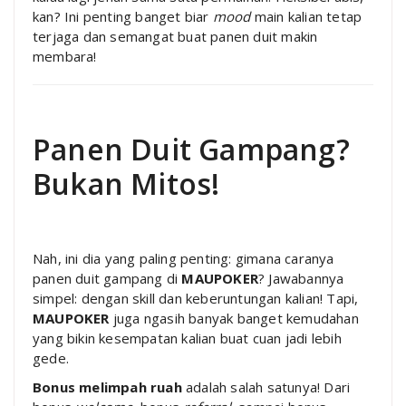
kan? Ini penting banget biar
mood
main kalian tetap
terjaga dan semangat buat panen duit makin
membara!
Panen Duit Gampang?
Bukan Mitos!
Nah, ini dia yang paling penting: gimana caranya
panen duit gampang di
MAUPOKER
? Jawabannya
simpel: dengan skill dan keberuntungan kalian! Tapi,
MAUPOKER
juga ngasih banyak banget kemudahan
yang bikin kesempatan kalian buat cuan jadi lebih
gede.
Bonus melimpah ruah
adalah salah satunya! Dari