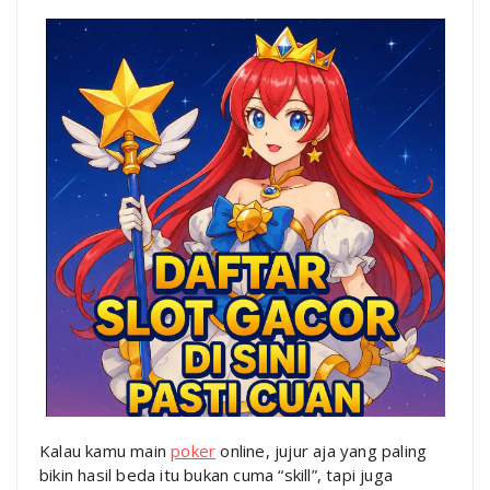
Kalau kamu main
poker
online, jujur aja yang paling
bikin hasil beda itu bukan cuma “skill”, tapi juga