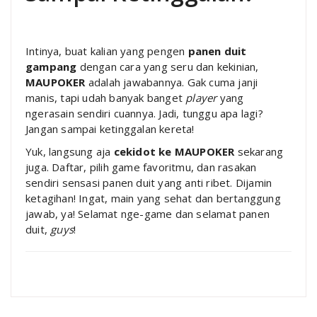
Intinya, buat kalian yang pengen
panen duit
gampang
dengan cara yang seru dan kekinian,
MAUPOKER
adalah jawabannya. Gak cuma janji
manis, tapi udah banyak banget
player
yang
ngerasain sendiri cuannya. Jadi, tunggu apa lagi?
Jangan sampai ketinggalan kereta!
Yuk, langsung aja
cekidot ke MAUPOKER
sekarang
juga. Daftar, pilih game favoritmu, dan rasakan
sendiri sensasi panen duit yang anti ribet. Dijamin
ketagihan! Ingat, main yang sehat dan bertanggung
jawab, ya! Selamat nge-game dan selamat panen
duit,
guys
!