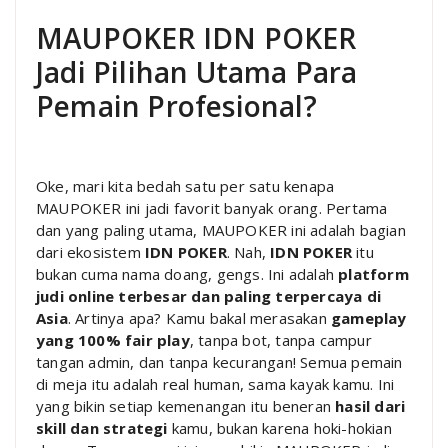
MAUPOKER IDN POKER
Jadi Pilihan Utama Para
Pemain Profesional?
Oke, mari kita bedah satu per satu kenapa
MAUPOKER ini jadi favorit banyak orang. Pertama
dan yang paling utama, MAUPOKER ini adalah bagian
dari ekosistem
IDN POKER
. Nah,
IDN POKER
itu
bukan cuma nama doang, gengs. Ini adalah
platform
judi online terbesar dan paling terpercaya di
Asia
. Artinya apa? Kamu bakal merasakan
gameplay
yang 100% fair play
, tanpa bot, tanpa campur
tangan admin, dan tanpa kecurangan! Semua pemain
di meja itu adalah real human, sama kayak kamu. Ini
yang bikin setiap kemenangan itu beneran
hasil dari
skill dan strategi
kamu, bukan karena hoki-hokian