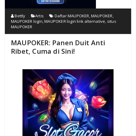
Bettly
Artis
Daftar MAUPOKER
,
MAUPOKER
,
MAUPOKER login
,
MAUPOKER login link alternative
,
situs
MAUPOKER
MAUPOKER: Panen Duit Anti
Ribet, Cuma di Sini!