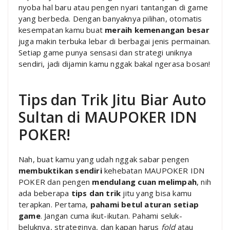
nyoba hal baru atau pengen nyari tantangan di game
yang berbeda. Dengan banyaknya pilihan, otomatis
kesempatan kamu buat
meraih kemenangan besar
juga makin terbuka lebar di berbagai jenis permainan.
Setiap game punya sensasi dan strategi uniknya
sendiri, jadi dijamin kamu nggak bakal ngerasa bosan!
Tips dan Trik Jitu Biar Auto
Sultan di MAUPOKER IDN
POKER!
Nah, buat kamu yang udah nggak sabar pengen
membuktikan sendiri
kehebatan MAUPOKER IDN
POKER dan pengen
mendulang cuan melimpah
, nih
ada beberapa
tips dan trik
jitu yang bisa kamu
terapkan. Pertama,
pahami betul aturan setiap
game
. Jangan cuma ikut-ikutan. Pahami seluk-
beluknya, strateginya, dan kapan harus
fold
atau