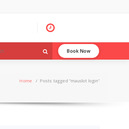
Book Now
Home
/
Posts tagged "mauslot login"