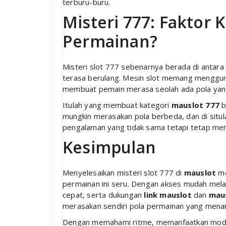
terburu-buru.
Misteri 777: Faktor
Permainan?
Misteri slot 777 sebenarnya berada di antara
terasa berulang. Mesin slot memang mengguna
membuat pemain merasa seolah ada pola yang 
Itulah yang membuat kategori
mauslot 777
b
mungkin merasakan pola berbeda, dan di situla
pengalaman yang tidak sama tetapi tetap me
Kesimpulan
Menyelesaikan misteri slot 777 di
mauslot
me
permainan ini seru. Dengan akses mudah mela
cepat, serta dukungan
link mauslot
dan
maus
merasakan sendiri pola permainan yang menari
Dengan memahami ritme, memanfaatkan mode