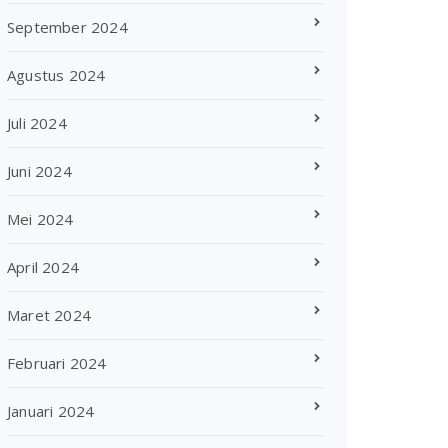
September 2024
Agustus 2024
Juli 2024
Juni 2024
Mei 2024
April 2024
Maret 2024
Februari 2024
Januari 2024