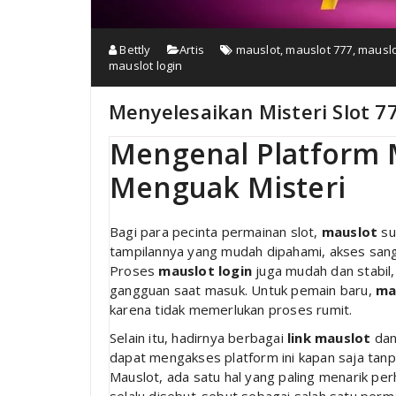
Bettly
Artis
mauslot
,
mauslot 777
,
mauslo
mauslot login
Menyelesaikan Misteri Slot 7
Mengenal Platform 
Menguak Misteri
Bagi para pecinta permainan slot,
mauslot
su
tampilannya yang mudah dipahami, akses sanga
Proses
mauslot login
juga mudah dan stabil,
gangguan saat masuk. Untuk pemain baru,
ma
karena tidak memerlukan proses rumit.
Selain itu, hadirnya berbagai
link mauslot
da
dapat mengakses platform ini kapan saja tan
Mauslot, ada satu hal yang paling menarik perh