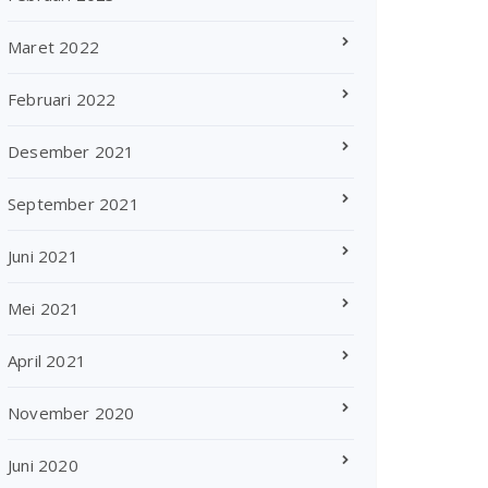
Maret 2022
Februari 2022
Desember 2021
September 2021
Juni 2021
Mei 2021
April 2021
November 2020
Juni 2020