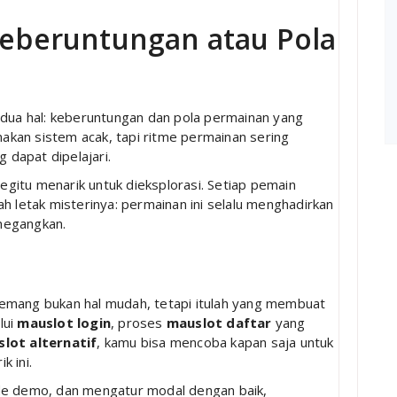
 Keberuntungan atau Pola
 dua hal: keberuntungan dan pola permainan yang
kan sistem acak, tapi ritme permainan sering
dapat dipelajari.
egitu menarik untuk dieksplorasi. Setiap pemain
h letak misterinya: permainan ini selalu menghadirkan
negangkan.
mang bukan hal mudah, tetapi itulah yang membuat
lui
mauslot login
, proses
mauslot daftar
yang
lot alternatif
, kamu bisa mencoba kapan saja untuk
k ini.
 demo, dan mengatur modal dengan baik,