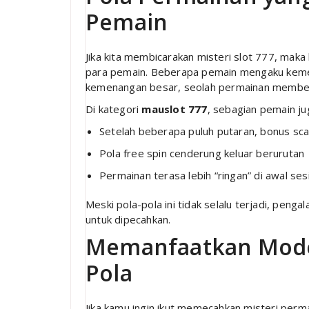
Pemain
Jika kita membicarakan misteri slot 777, maka
para pemain. Beberapa pemain mengaku kemen
kemenangan besar, seolah permainan memberi
Di kategori
mauslot 777
, sebagian pemain j
Setelah beberapa puluh putaran, bonus sca
Pola free spin cenderung keluar berurutan
Permainan terasa lebih “ringan” di awal ses
Meski pola-pola ini tidak selalu terjadi, pen
untuk dipecahkan.
Memanfaatkan Mode
Pola
Jika kamu ingin ikut memecahkan misteri perm