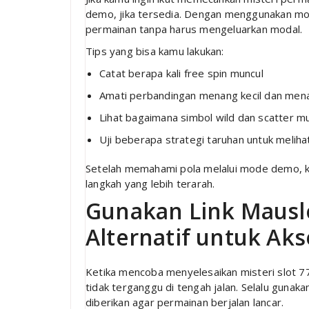
demo, jika tersedia. Dengan menggunakan mo
permainan tanpa harus mengeluarkan modal.
Tips yang bisa kamu lakukan:
Catat berapa kali free spin muncul
Amati perbandingan menang kecil dan men
Lihat bagaimana simbol wild dan scatter mu
Uji beberapa strategi taruhan untuk melih
Setelah memahami pola melalui mode demo, 
langkah yang lebih terarah.
Gunakan Link Mausl
Alternatif untuk Aks
Ketika mencoba menyelesaikan misteri slot 77
tidak terganggu di tengah jalan. Selalu gunak
diberikan agar permainan berjalan lancar.