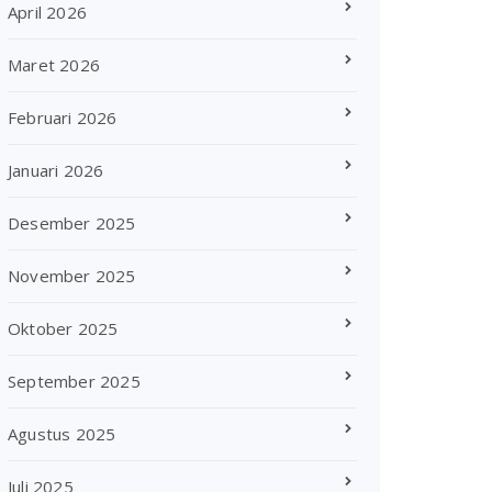
April 2026
Maret 2026
Februari 2026
Januari 2026
Desember 2025
November 2025
Oktober 2025
September 2025
Agustus 2025
Juli 2025