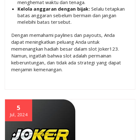
menghemat waktu dan tenaga.
Kelola anggaran dengan bijak:
Selalu tetapkan
batas anggaran sebelum bermain dan jangan
melebihi batas tersebut.
Dengan memahami paylines dan payouts, Anda
dapat meningkatkan peluang Anda untuk
memenangkan hadiah besar dalam slot Joker123.
Namun, ingatlah bahwa slot adalah permainan
keberuntungan, dan tidak ada strategi yang dapat
menjamin kemenangan.
5
Jul, 2024