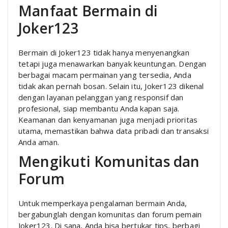
Manfaat Bermain di
Joker123
Bermain di Joker123 tidak hanya menyenangkan
tetapi juga menawarkan banyak keuntungan. Dengan
berbagai macam permainan yang tersedia, Anda
tidak akan pernah bosan. Selain itu, Joker123 dikenal
dengan layanan pelanggan yang responsif dan
profesional, siap membantu Anda kapan saja.
Keamanan dan kenyamanan juga menjadi prioritas
utama, memastikan bahwa data pribadi dan transaksi
Anda aman.
Mengikuti Komunitas dan
Forum
Untuk memperkaya pengalaman bermain Anda,
bergabunglah dengan komunitas dan forum pemain
Joker123. Di sana, Anda bisa bertukar tips, berbagi