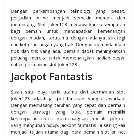
Dengan perkembangan teknologi yang pesat,
perjudian online menjadi semakin menarik dan
menantang. Slot Joker123 menawarkan kesempatan
bagi pemain untuk mendapatkan kemenangan
dengan mudah, terutama dengan adanya strategi
dan keberuntungan yang baik. Dengan memanfaatkan
tips dan trik yang ada, pemain dapat meningkatkan
peluang mereka untuk memenangkan hadiah besar
dalam permainan slot Joker123.
Jackpot Fantastis
Salah satu daya tarik utama dari permainan slot
Joker123 adalah jackpot fantastis yang ditawarkan.
Dengan memasang taruhan yang tepat dan bermain
dengan strategi yang baik, pemain memiliki
kesempatan untuk memenangkan hadiah jackpot
yang mengubah hidup. Jackpot fantastis ini sering kali
menjadi tujuan utama bagi para pemain slot online,