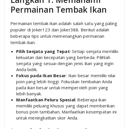
Permainan Tembak Ikan
Permainan tembak ikan adalah salah satu yang paling
populer di Joker123 dan Joker388. Berikut adalah
beberapa tips untuk memenangkan permainan
tembak ikan:
Pilih Senjata yang Tepat
: Setiap senjata memiliki
kekuatan dan kecepatan yang berbeda. Pilihlah
senjata yang sesuai dengan jenis ikan yang ingin
Anda bidik.
Fokus pada Ikan Besar
: Ikan besar memiliki nilai
poin yang lebih tinggi. Fokuskan tembakan Anda
pada ikan besar untuk memperoleh poin yang
lebih banyak.
Manfaatkan Peluru Spesial
: Beberapa ikan
memiliki peluang khusus yang dapat memberikan
bonus poin tambahan. Manfaatkan kesempatan ini
untuk meningkatkan skor Anda.