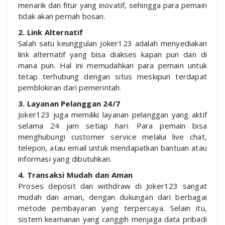
menarik dan fitur yang inovatif, sehingga para pemain
tidak akan pernah bosan.
2. Link Alternatif
Salah satu keunggulan Joker123 adalah menyediakan
link alternatif yang bisa diakses kapan pun dan di
mana pun. Hal ini memudahkan para pemain untuk
tetap terhubung dengan situs meskipun terdapat
pemblokiran dari pemerintah.
3. Layanan Pelanggan 24/7
Joker123 juga memiliki layanan pelanggan yang aktif
selama 24 jam setiap hari. Para pemain bisa
menghubungi customer service melalui live chat,
telepon, atau email untuk mendapatkan bantuan atau
informasi yang dibutuhkan.
4. Transaksi Mudah dan Aman
Proses deposit dan withdraw di Joker123 sangat
mudah dan aman, dengan dukungan dari berbagai
metode pembayaran yang terpercaya. Selain itu,
sistem keamanan yang canggih menjaga data pribadi