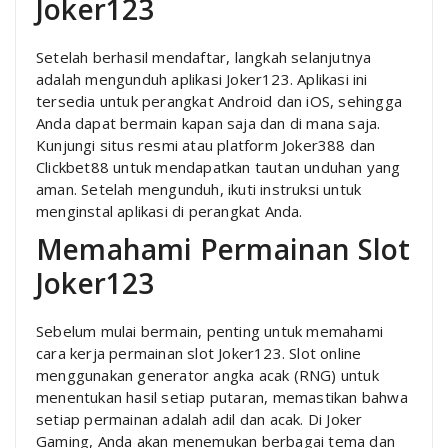
Joker123
Setelah berhasil mendaftar, langkah selanjutnya
adalah mengunduh aplikasi Joker123. Aplikasi ini
tersedia untuk perangkat Android dan iOS, sehingga
Anda dapat bermain kapan saja dan di mana saja.
Kunjungi situs resmi atau platform Joker388 dan
Clickbet88 untuk mendapatkan tautan unduhan yang
aman. Setelah mengunduh, ikuti instruksi untuk
menginstal aplikasi di perangkat Anda.
Memahami Permainan Slot
Joker123
Sebelum mulai bermain, penting untuk memahami
cara kerja permainan slot Joker123. Slot online
menggunakan generator angka acak (RNG) untuk
menentukan hasil setiap putaran, memastikan bahwa
setiap permainan adalah adil dan acak. Di Joker
Gaming, Anda akan menemukan berbagai tema dan