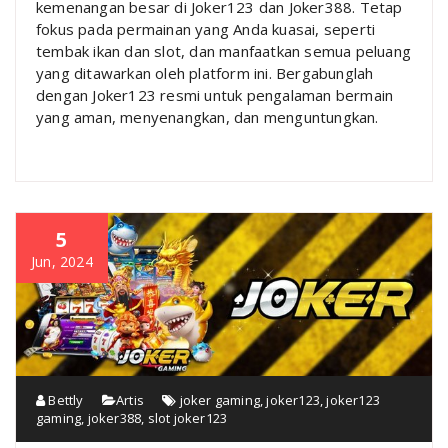
kemenangan besar di Joker123 dan Joker388. Tetap
fokus pada permainan yang Anda kuasai, seperti
tembak ikan dan slot, dan manfaatkan semua peluang
yang ditawarkan oleh platform ini. Bergabunglah
dengan Joker123 resmi untuk pengalaman bermain
yang aman, menyenangkan, dan menguntungkan.
5
Jun, 2024
Bettly
Artis
joker gaming
,
joker123
,
joker123
gaming
,
joker388
,
slot joker123