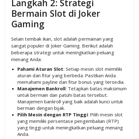
Langkah 2: Strategi
Bermain Slot di Joker
Gaming
Selain tembak ikan, slot adalah permainan yang
sangat populer di Joker Gaming. Berikut adalah
beberapa strategi untuk meningkatkan peluang
menang Anda:
Pahami Aturan Slot
: Setiap mesin slot memiliki
aturan dan fitur yang berbeda. Pastikan Anda
memahami payline dan fitur bonus yang tersedia.
Manajemen Bankroll
: Tetapkan batas maksimum
untuk bermain dan patuhi batas tersebut.
Manajemen bankroll yang baik adalah kunci untuk
bermain dengan bijak.
Pilih Mesin dengan RTP Tinggi
: Pilih mesin slot
yang memiliki persentase pengembalian (RTP)
yang tinggi untuk meningkatkan peluang menang
Anda.