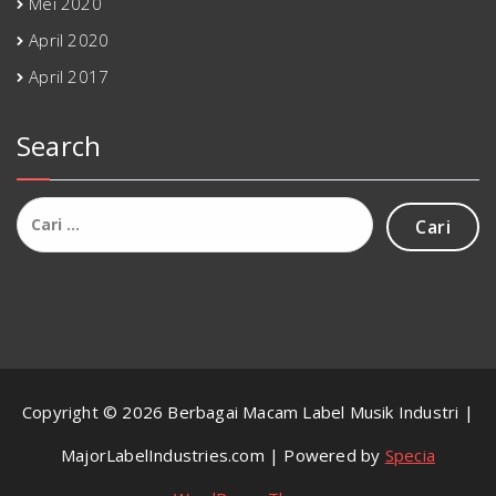
Mei 2020
April 2020
April 2017
Search
Cari
untuk:
Copyright © 2026 Berbagai Macam Label Musik Industri |
MajorLabelIndustries.com | Powered by
Specia