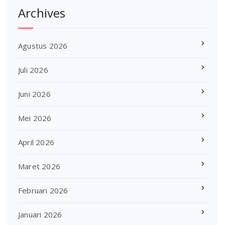
Archives
Agustus 2026
Juli 2026
Juni 2026
Mei 2026
April 2026
Maret 2026
Februari 2026
Januari 2026