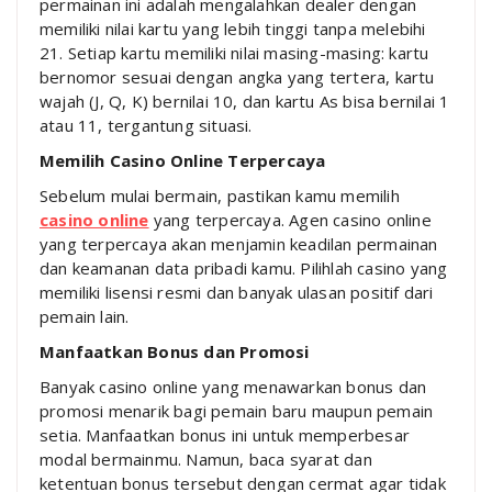
permainan ini adalah mengalahkan dealer dengan
memiliki nilai kartu yang lebih tinggi tanpa melebihi
21. Setiap kartu memiliki nilai masing-masing: kartu
bernomor sesuai dengan angka yang tertera, kartu
wajah (J, Q, K) bernilai 10, dan kartu As bisa bernilai 1
atau 11, tergantung situasi.
Memilih Casino Online Terpercaya
Sebelum mulai bermain, pastikan kamu memilih
casino online
yang terpercaya. Agen casino online
yang terpercaya akan menjamin keadilan permainan
dan keamanan data pribadi kamu. Pilihlah casino yang
memiliki lisensi resmi dan banyak ulasan positif dari
pemain lain.
Manfaatkan Bonus dan Promosi
Banyak casino online yang menawarkan bonus dan
promosi menarik bagi pemain baru maupun pemain
setia. Manfaatkan bonus ini untuk memperbesar
modal bermainmu. Namun, baca syarat dan
ketentuan bonus tersebut dengan cermat agar tidak