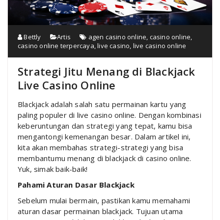
Bettly
Artis
agen casino online
,
casino online
,
casino online terpercaya
,
live casino
,
live casino online
Strategi Jitu Menang di Blackjack
Live Casino Online
Blackjack adalah salah satu permainan kartu yang
paling populer di live casino online. Dengan kombinasi
keberuntungan dan strategi yang tepat, kamu bisa
mengantongi kemenangan besar. Dalam artikel ini,
kita akan membahas strategi-strategi yang bisa
membantumu menang di blackjack di casino online.
Yuk, simak baik-baik!
Pahami Aturan Dasar Blackjack
Sebelum mulai bermain, pastikan kamu memahami
aturan dasar permainan blackjack. Tujuan utama