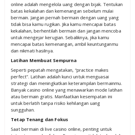
online adalah mengelola uang dengan bijak. Tentukan
batas kekalahan dan kemenangan sebelum mulai
bermain. Jangan pernah bermain dengan uang yang
tidak bisa kamu rugikan. Jika kamu mencapai batas
kekalahan, berhentilah bermain dan jangan mencoba
untuk mengejar kerugian. Sebaliknya, jika kamu
mencapai batas kemenangan, ambil keuntunganmu
dan nikmati hasilnya.
Latihan Membuat Sempurna
Seperti pepatah mengatakan, “practice makes
perfect”. Latihan adalah kunci untuk menguasai
strategi dan meningkatkan keterampilan bermainmu.
Banyak casino online yang menawarkan mode latihan
atau bermain gratis. Manfaatkan kesempatan ini
untuk berlatih tanpa risiko kehilangan uang
sungguhan.
Tetap Tenang dan Fokus
Saat bermain di live casino online, penting untuk