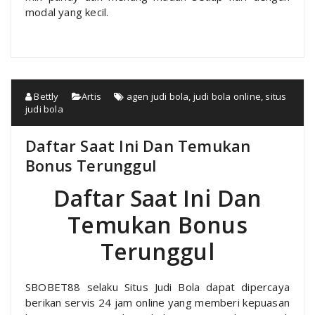
modal yang kecil.
Bettly
Artis
agen judi bola
,
judi bola online
,
situs
judi bola
Daftar Saat Ini Dan Temukan
Bonus Terunggul
Daftar Saat Ini Dan
Temukan Bonus
Terunggul
SBOBET88 selaku Situs Judi Bola dapat dipercaya
berikan servis 24 jam online yang memberi kepuasan