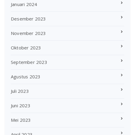
Januari 2024
Desember 2023
November 2023
Oktober 2023
September 2023
Agustus 2023
Juli 2023
Juni 2023
Mei 2023
April 2023