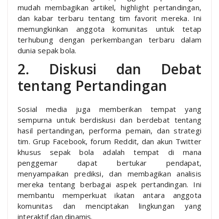
mudah membagikan artikel, highlight pertandingan,
dan kabar terbaru tentang tim favorit mereka. Ini
memungkinkan anggota komunitas untuk tetap
terhubung dengan perkembangan terbaru dalam
dunia sepak bola.
2. Diskusi dan Debat
tentang Pertandingan
Sosial media juga memberikan tempat yang
sempurna untuk berdiskusi dan berdebat tentang
hasil pertandingan, performa pemain, dan strategi
tim. Grup Facebook, forum Reddit, dan akun Twitter
khusus sepak bola adalah tempat di mana
penggemar dapat bertukar pendapat,
menyampaikan prediksi, dan membagikan analisis
mereka tentang berbagai aspek pertandingan. Ini
membantu memperkuat ikatan antara anggota
komunitas dan menciptakan lingkungan yang
interaktif dan dinamis.