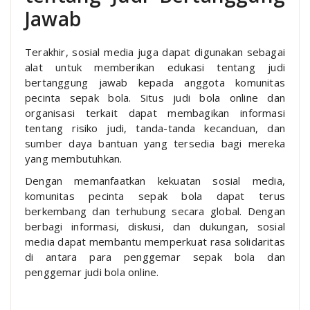
Jawab
Terakhir, sosial media juga dapat digunakan sebagai
alat untuk memberikan edukasi tentang judi
bertanggung jawab kepada anggota komunitas
pecinta sepak bola. Situs judi bola online dan
organisasi terkait dapat membagikan informasi
tentang risiko judi, tanda-tanda kecanduan, dan
sumber daya bantuan yang tersedia bagi mereka
yang membutuhkan.
Dengan memanfaatkan kekuatan sosial media,
komunitas pecinta sepak bola dapat terus
berkembang dan terhubung secara global. Dengan
berbagi informasi, diskusi, dan dukungan, sosial
media dapat membantu memperkuat rasa solidaritas
di antara para penggemar sepak bola dan
penggemar judi bola online.