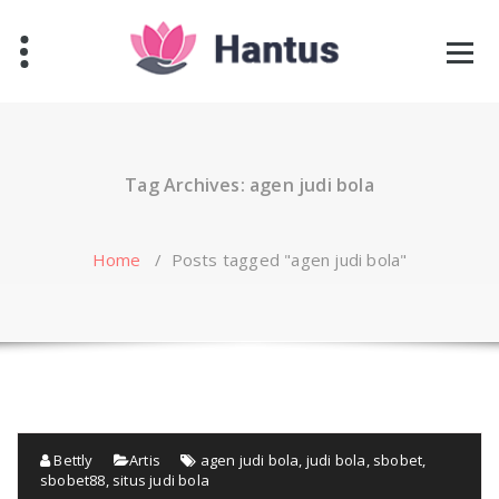
Skip
to
content
Tag Archives: agen judi bola
Home
/
Posts tagged "agen judi bola"
Bettly
Artis
agen judi bola
,
judi bola
,
sbobet
,
sbobet88
,
situs judi bola