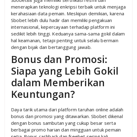
menerapkan teknologi enkripsi terbaik untuk menjaga
kerahasiaan data pemain. Meskipun demikian, karena
Sbobet lebih dulu hadir dan memiliki pengakuan
internasional, kepercayaan terhadap platform ini
sedikit lebih tinggi. Keduanya sama-sama gokil dalam
hal keamanan, tetapi penting untuk selalu bermain
dengan bijak dan bertanggung jawab.
Bonus dan Promosi:
Siapa yang Lebih Gokil
dalam Memberikan
Keuntungan?
Daya tarik utama dari platform taruhan online adalah
bonus dan promosi yang ditawarkan. Sbobet dikenal
dengan bonus sambutan yang cukup besar serta
berbagai promo harian dan mingguan untuk pemain
setia. Bonus cashback dan freebet sering kali