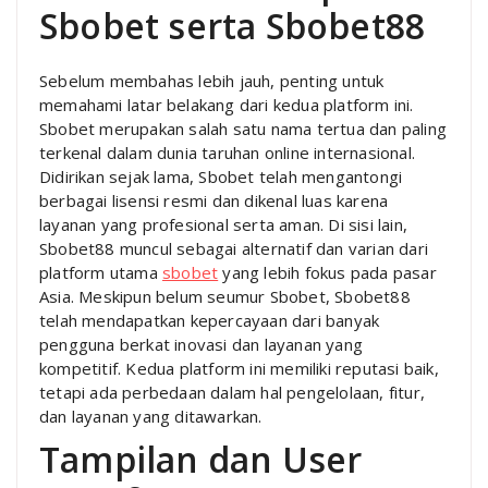
Sbobet serta Sbobet88
Sebelum membahas lebih jauh, penting untuk
memahami latar belakang dari kedua platform ini.
Sbobet merupakan salah satu nama tertua dan paling
terkenal dalam dunia taruhan online internasional.
Didirikan sejak lama, Sbobet telah mengantongi
berbagai lisensi resmi dan dikenal luas karena
layanan yang profesional serta aman. Di sisi lain,
Sbobet88 muncul sebagai alternatif dan varian dari
platform utama
sbobet
yang lebih fokus pada pasar
Asia. Meskipun belum seumur Sbobet, Sbobet88
telah mendapatkan kepercayaan dari banyak
pengguna berkat inovasi dan layanan yang
kompetitif. Kedua platform ini memiliki reputasi baik,
tetapi ada perbedaan dalam hal pengelolaan, fitur,
dan layanan yang ditawarkan.
Tampilan dan User