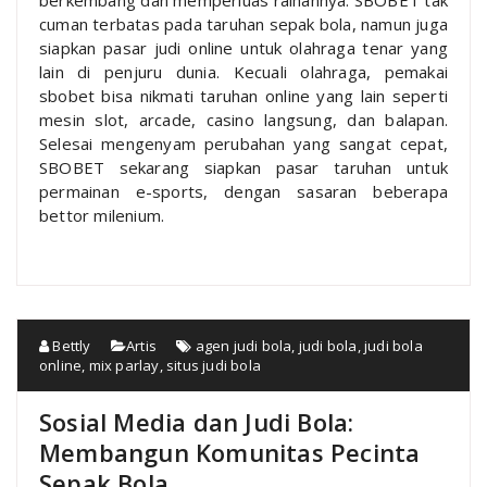
cuman terbatas pada taruhan sepak bola, namun juga
siapkan pasar judi online untuk olahraga tenar yang
lain di penjuru dunia. Kecuali olahraga, pemakai
sbobet bisa nikmati taruhan online yang lain seperti
mesin slot, arcade, casino langsung, dan balapan.
Selesai mengenyam perubahan yang sangat cepat,
SBOBET sekarang siapkan pasar taruhan untuk
permainan e-sports, dengan sasaran beberapa
bettor milenium.
Bettly
Artis
agen judi bola
,
judi bola
,
judi bola
online
,
mix parlay
,
situs judi bola
Sosial Media dan Judi Bola:
Membangun Komunitas Pecinta
Sepak Bola