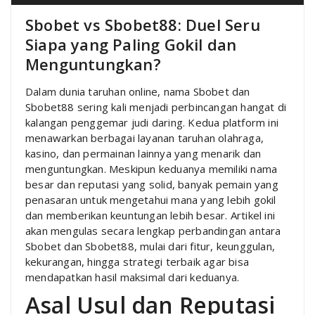
Sbobet vs Sbobet88: Duel Seru
Siapa yang Paling Gokil dan
Menguntungkan?
Dalam dunia taruhan online, nama Sbobet dan
Sbobet88 sering kali menjadi perbincangan hangat di
kalangan penggemar judi daring. Kedua platform ini
menawarkan berbagai layanan taruhan olahraga,
kasino, dan permainan lainnya yang menarik dan
menguntungkan. Meskipun keduanya memiliki nama
besar dan reputasi yang solid, banyak pemain yang
penasaran untuk mengetahui mana yang lebih gokil
dan memberikan keuntungan lebih besar. Artikel ini
akan mengulas secara lengkap perbandingan antara
Sbobet dan Sbobet88, mulai dari fitur, keunggulan,
kekurangan, hingga strategi terbaik agar bisa
mendapatkan hasil maksimal dari keduanya.
Asal Usul dan Reputasi