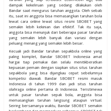
dampak kekeliruan yang sedang dilakukan oleh
Bandar saat mengurus taruhan anggota. Oleh sebab
itu, saat ini anggota bisa memasangkan taruhan bola
lewat cara online lewat situs resmi SBOBET yang
semakin lebih kekinian dan efektif. Tak itu saja,
anggota bisa menunjuk dari beberapa pasar taruhan
yang semakin lebih banyak dan variasi dengan
peluang menang yang semakin lebih besar.
Kecuali jadi Bandar taruhan sepakbola online yang
paling komplet, Bandar SBOBET Indonesia amat
hargai tiap pemakai dan selalu menitikberatkan
kepuasan pemain dengan siapkan situs situs taruhan
sepakbola yang bisa dijangkau cepat sebelumnya
kompetisi diawali. Bandar SBOBET resmi masuk
Indonesia di tahun 1999 dan jadi situs taruhan
olahraga online pertama di Indonesia. Teristimewa
untuk pasar taruhan sepak bola, anggota bisa
memasangkan taruhan langsung ataupun virtual.
Seiring bersamanya waktu, Bandar SBOBET semakin
berkembang dan memperluas raihannya. SBOBET tak