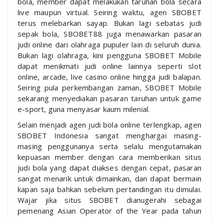
bola, member dapat melakukan taruhan bola secara
live maupun virtual. Seiring waktu, agen SBOBET
terus melebarkan sayap. Bukan lagi sebatas judi
sepak bola, SBOBET88 juga menawarkan pasaran
judi online dari olahraga pupuler lain di seluruh dunia.
Bukan lagi olahraga, kini pengguna SBOBET Mobile
dapat menikmati judi online lainnya seperti slot
online, arcade, live casino online hingga judi balapan.
Seiring pula perkembangan zaman, SBOBET Mobile
sekarang menyediakan pasaran taruhan untuk game
e-sport, guna menyasar kaum milenial.
Selain menjadi agen judi bola online terlengkap, agen
SBOBET Indonesia sangat menghargai masing-
masing penggunanya serta selalu mengutamakan
kepuasan member dengan cara memberikan situs
judi bola yang dapat diakses dengan cepat, pasaran
sangat menarik untuk dimainkan, dan dapat bermain
kapan saja bahkan sebelum pertandingan itu dimulai.
Wajar jika situs SBOBET dianugerahi sebagai
pemenang Asian Operator of the Year pada tahun