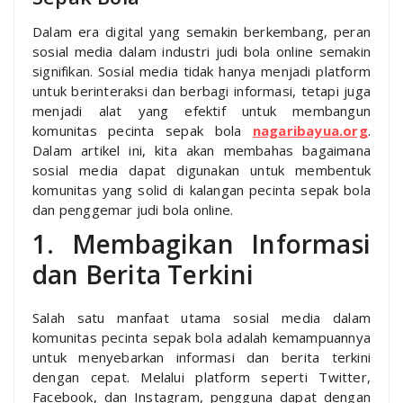
Dalam era digital yang semakin berkembang, peran
sosial media dalam industri judi bola online semakin
signifikan. Sosial media tidak hanya menjadi platform
untuk berinteraksi dan berbagi informasi, tetapi juga
menjadi alat yang efektif untuk membangun
komunitas pecinta sepak bola
nagaribayua.org
.
Dalam artikel ini, kita akan membahas bagaimana
sosial media dapat digunakan untuk membentuk
komunitas yang solid di kalangan pecinta sepak bola
dan penggemar judi bola online.
1. Membagikan Informasi
dan Berita Terkini
Salah satu manfaat utama sosial media dalam
komunitas pecinta sepak bola adalah kemampuannya
untuk menyebarkan informasi dan berita terkini
dengan cepat. Melalui platform seperti Twitter,
Facebook, dan Instagram, pengguna dapat dengan