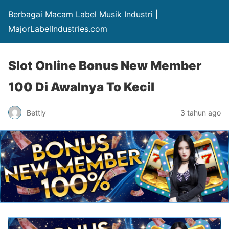
Berbagai Macam Label Musik Industri |
MajorLabelIndustries.com
Slot Online Bonus New Member
100 Di Awalnya To Kecil
Bettly
3 tahun ago