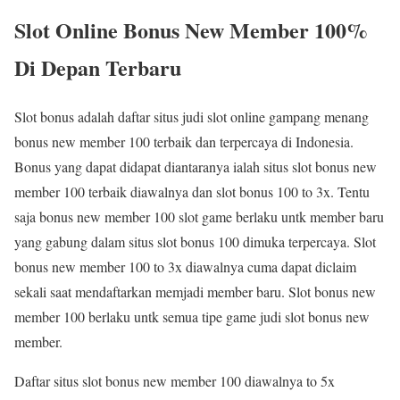
Slot Online Bonus New Member 100%
Di Depan Terbaru
Slot bonus adalah daftar situs judi slot online gampang menang
bonus new member 100 terbaik dan terpercaya di Indonesia.
Bonus yang dapat didapat diantaranya ialah situs slot bonus new
member 100 terbaik diawalnya dan slot bonus 100 to 3x. Tentu
saja bonus new member 100 slot game berlaku untk member baru
yang gabung dalam situs slot bonus 100 dimuka terpercaya. Slot
bonus new member 100 to 3x diawalnya cuma dapat diclaim
sekali saat mendaftarkan memjadi member baru. Slot bonus new
member 100 berlaku untk semua tipe game judi slot bonus new
member.
Daftar situs slot bonus new member 100 diawalnya to 5x