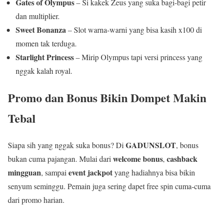
Gates of Olympus
– Si kakek Zeus yang suka bagi-bagi petir
dan multiplier.
Sweet Bonanza
– Slot warna-warni yang bisa kasih x100 di
momen tak terduga.
Starlight Princess
– Mirip Olympus tapi versi princess yang
nggak kalah royal.
Promo dan Bonus Bikin Dompet Makin
Tebal
GADUNSLOT
Siapa sih yang nggak suka bonus? Di
, bonus
welcome bonus
cashback
bukan cuma pajangan. Mulai dari
,
mingguan
event jackpot
, sampai
yang hadiahnya bisa bikin
senyum seminggu. Pemain juga sering dapet free spin cuma-cuma
dari promo harian.