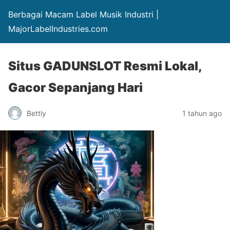
Berbagai Macam Label Musik Industri |
MajorLabelIndustries.com
Situs GADUNSLOT Resmi Lokal,
Gacor Sepanjang Hari
Bettly
1 tahun ago