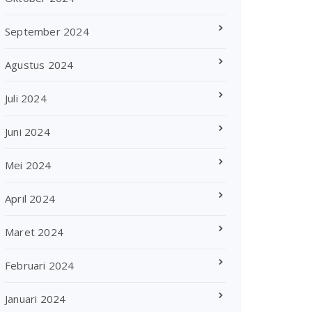
September 2024
Agustus 2024
Juli 2024
Juni 2024
Mei 2024
April 2024
Maret 2024
Februari 2024
Januari 2024