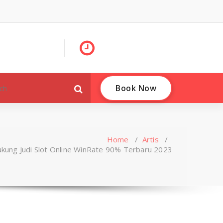
Book Now
Home
/
Artis
/
kung Judi Slot Online WinRate 90% Terbaru 2023