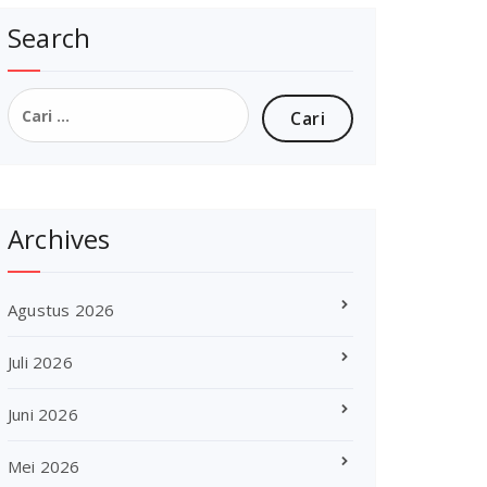
Search
Cari
untuk:
Archives
Agustus 2026
Juli 2026
Juni 2026
Mei 2026