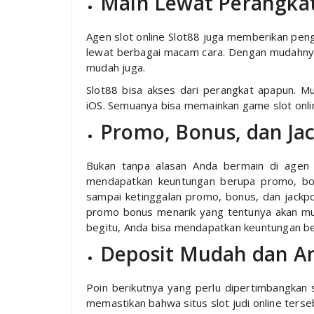
Main Lewat Perangka
Agen slot online Slot88 juga memberikan pen
lewat berbagai macam cara. Dengan mudahnya
mudah juga.
Slot88 bisa akses dari perangkat apapun. Mu
iOS. Semuanya bisa memainkan game slot onlin
Promo, Bonus, dan Ja
Bukan tanpa alasan Anda bermain di agen s
mendapatkan keuntungan berupa promo, bon
sampai ketinggalan promo, bonus, dan jackpo
promo bonus menarik yang tentunya akan mu
begitu, Anda bisa mendapatkan keuntungan berka
Deposit Mudah dan 
Poin berikutnya yang perlu dipertimbangkan 
memastikan bahwa situs slot judi online ters