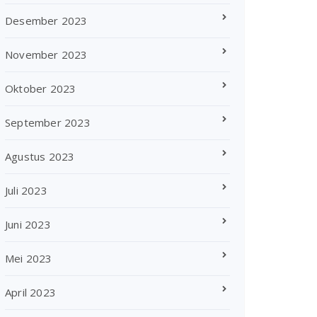
Desember 2023
November 2023
Oktober 2023
September 2023
Agustus 2023
Juli 2023
Juni 2023
Mei 2023
April 2023