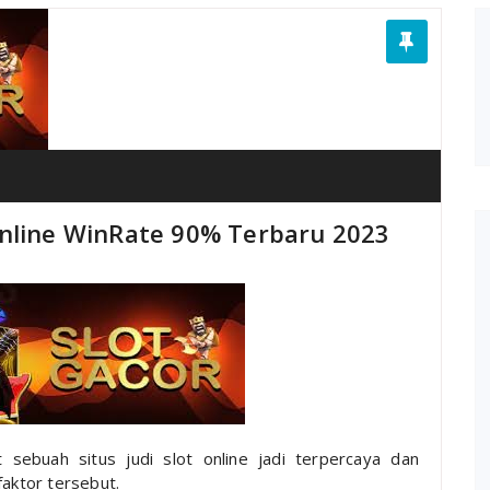
Online WinRate 90% Terbaru 2023
sebuah situs judi slot online jadi terpercaya dan
faktor tersebut.