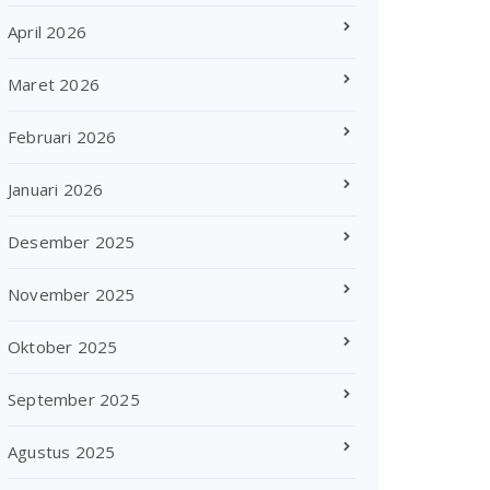
April 2026
Maret 2026
Februari 2026
Januari 2026
Desember 2025
November 2025
Oktober 2025
September 2025
Agustus 2025