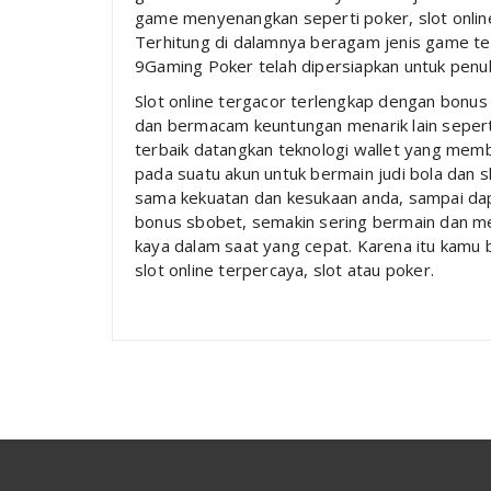
game menyenangkan seperti poker, slot online
Terhitung di dalamnya beragam jenis game terk
9Gaming Poker telah dipersiapkan untuk penu
Slot online tergacor terlengkap dengan bonus
dan bermacam keuntungan menarik lain seperti 
terbaik datangkan teknologi wallet yang me
pada suatu akun untuk bermain judi bola dan s
sama kekuatan dan kesukaan anda, sampai d
bonus sbobet, semakin sering bermain dan 
kaya dalam saat yang cepat. Karena itu kamu
slot online terpercaya, slot atau poker.