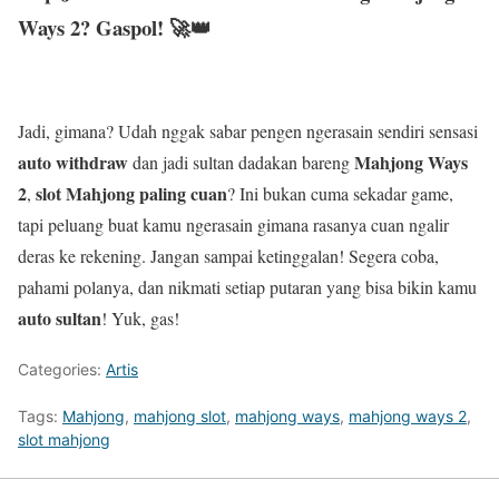
Ways 2? Gaspol! 🚀👑
Jadi, gimana? Udah nggak sabar pengen ngerasain sendiri sensasi
auto withdraw
Mahjong Ways
dan jadi sultan dadakan bareng
2
slot Mahjong paling cuan
,
? Ini bukan cuma sekadar game,
tapi peluang buat kamu ngerasain gimana rasanya cuan ngalir
deras ke rekening. Jangan sampai ketinggalan! Segera coba,
pahami polanya, dan nikmati setiap putaran yang bisa bikin kamu
auto sultan
! Yuk, gas!
Categories:
Artis
Tags:
Mahjong
,
mahjong slot
,
mahjong ways
,
mahjong ways 2
,
slot mahjong