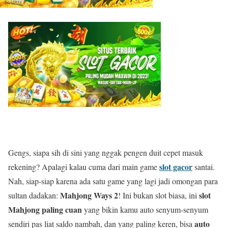
Gengs, siapa sih di sini yang nggak pengen duit cepet masuk
slot gacor
rekening? Apalagi kalau cuma dari main game
santai.
Nah, siap-siap karena ada satu game yang lagi jadi omongan para
Mahjong Ways 2
slot
sultan dadakan:
! Ini bukan slot biasa, ini
Mahjong paling cuan
yang bikin kamu auto senyum-senyum
auto
sendiri pas liat saldo nambah, dan yang paling keren, bisa