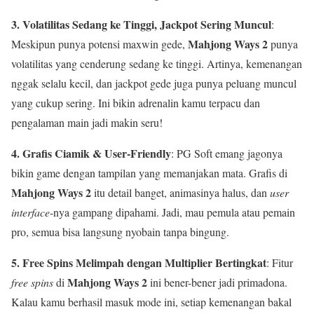
3. Volatilitas Sedang ke Tinggi, Jackpot Sering Muncul
:
Mahjong Ways 2
Meskipun punya potensi maxwin gede,
punya
volatilitas yang cenderung sedang ke tinggi. Artinya, kemenangan
nggak selalu kecil, dan jackpot gede juga punya peluang muncul
yang cukup sering. Ini bikin adrenalin kamu terpacu dan
pengalaman main jadi makin seru!
4. Grafis Ciamik & User-Friendly
: PG Soft emang jagonya
bikin game dengan tampilan yang memanjakan mata. Grafis di
Mahjong Ways 2
itu detail banget, animasinya halus, dan
user
interface
-nya gampang dipahami. Jadi, mau pemula atau pemain
pro, semua bisa langsung nyobain tanpa bingung.
5. Free Spins Melimpah dengan Multiplier Bertingkat
: Fitur
Mahjong Ways 2
free spins
di
ini bener-bener jadi primadona.
Kalau kamu berhasil masuk mode ini, setiap kemenangan bakal