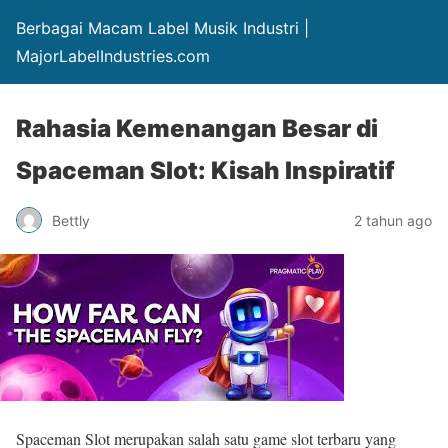
Berbagai Macam Label Musik Industri |
MajorLabelIndustries.com
Rahasia Kemenangan Besar di
Spaceman Slot: Kisah Inspiratif
Bettly
2 tahun ago
Spaceman Slot merupakan salah satu game slot terbaru yang