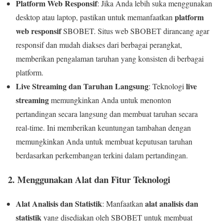
Platform Web Responsif
: Jika Anda lebih suka menggunakan
platform
desktop atau laptop, pastikan untuk memanfaatkan
web responsif
SBOBET. Situs web SBOBET dirancang agar
responsif dan mudah diakses dari berbagai perangkat,
memberikan pengalaman taruhan yang konsisten di berbagai
platform.
Live Streaming dan Taruhan Langsung
live
: Teknologi
streaming
memungkinkan Anda untuk menonton
pertandingan secara langsung dan membuat taruhan secara
real-time. Ini memberikan keuntungan tambahan dengan
memungkinkan Anda untuk membuat keputusan taruhan
berdasarkan perkembangan terkini dalam pertandingan.
2.
Menggunakan Alat dan Fitur Teknologi
Alat Analisis dan Statistik
alat analisis dan
: Manfaatkan
statistik
yang disediakan oleh SBOBET untuk membuat