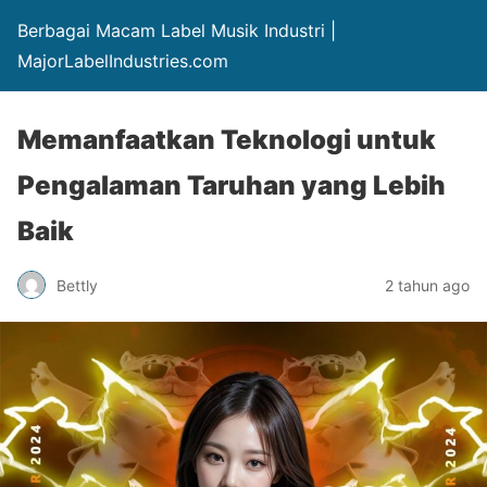
Berbagai Macam Label Musik Industri |
MajorLabelIndustries.com
Memanfaatkan Teknologi untuk
Pengalaman Taruhan yang Lebih
Baik
Bettly
2 tahun ago