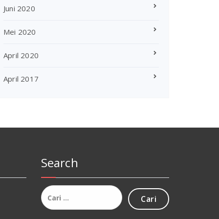
Juni 2020
Mei 2020
April 2020
April 2017
Search
Cari
untuk: