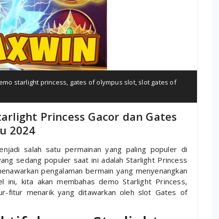
emo starlight princess
,
gates of olympus slot
,
slot gates of
tarlight Princess Gacor dan Gates
ru 2024
enjadi salah satu permainan yang paling populer di
ang sedang populer saat ini adalah Starlight Princess
 menawarkan pengalaman bermain yang menyenangkan
l ini, kita akan membahas demo Starlight Princess,
tur-fitur menarik yang ditawarkan oleh slot Gates of