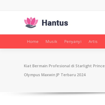
Skip
to
content
Home
Musik
Penyanyi
Artis
Kiat Bermain Profesional di Starlight Princ
Olympus Maxwin JP Terbaru 2024