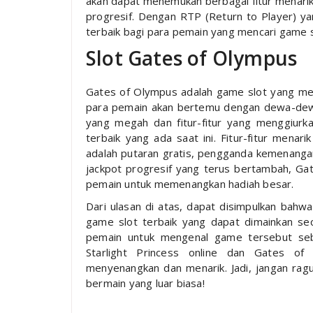
akan dapat menemukan berbagai fitur menarik, 
progresif. Dengan RTP (Return to Player) ya
terbaik bagi para pemain yang mencari game 
Slot Gates of Olympus
Gates of Olympus adalah game slot yang men
para pemain akan bertemu dengan dewa-dewa
yang megah dan fitur-fitur yang menggiurk
terbaik yang ada saat ini. Fitur-fitur menar
adalah putaran gratis, pengganda kemenangan
jackpot progresif yang terus bertambah, G
pemain untuk memenangkan hadiah besar.
Dari ulasan di atas, dapat disimpulkan bahw
game slot terbaik yang dapat dimainkan se
pemain untuk mengenal game tersebut se
Starlight Princess online dan Gates o
menyenangkan dan menarik. Jadi, jangan rag
bermain yang luar biasa!