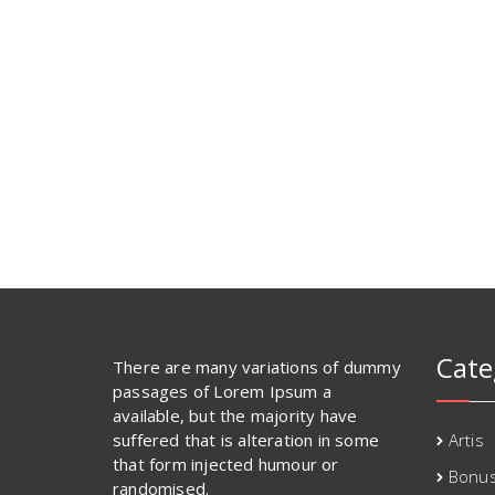
Cate
There are many variations of dummy
passages of Lorem Ipsum a
available, but the majority have
suffered that is alteration in some
Artis
that form injected humour or
Bonus
randomised.