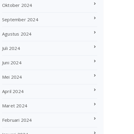
Oktober 2024
September 2024
Agustus 2024
Juli 2024
Juni 2024
Mei 2024
April 2024
Maret 2024
Februari 2024