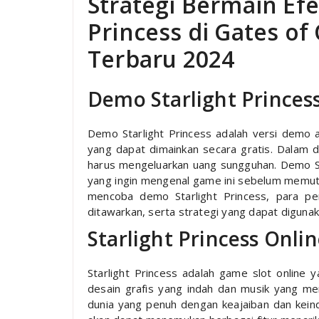
Strategi Bermain Efe
Princess di Gates o
Terbaru 2024
Demo Starlight Princes
Demo Starlight Princess adalah versi demo a
yang dapat dimainkan secara gratis. Dalam 
harus mengeluarkan uang sungguhan. Demo Sta
yang ingin mengenal game ini sebelum memu
mencoba demo Starlight Princess, para pe
ditawarkan, serta strategi yang dapat digun
Starlight Princess Onli
Starlight Princess adalah game slot online
desain grafis yang indah dan musik yang 
dunia yang penuh dengan keajaiban dan keind