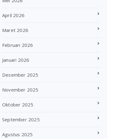
Mei 2026
April 2026
Maret 2026
Februari 2026
Januari 2026
Desember 2025
November 2025
Oktober 2025
September 2025
Agustus 2025