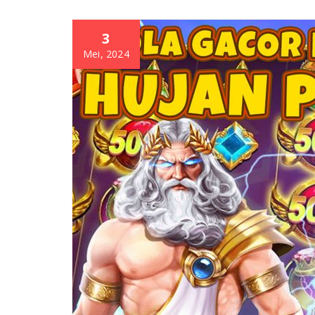
3
Mei, 2024