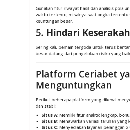
Gunakan fitur riwayat hasil dan analisis pola
waktu tertentu, misalnya saat angka tertentu
keuntungan besar.
5.
Hindari Keseraka
Sering kali, pemain tergoda untuk terus bert
besar datang dari pengelolaan risiko yang baik.
Platform Ceriabet ya
Menguntungkan
Berikut beberapa platform yang dikenal men
dan stabil:
Situs A
: Memiliki fitur analitik lengkap, bo
Situs B
: Menawarkan variasi taruhan yang 
Situs C
: Menyediakan layanan pelanggan 24/7