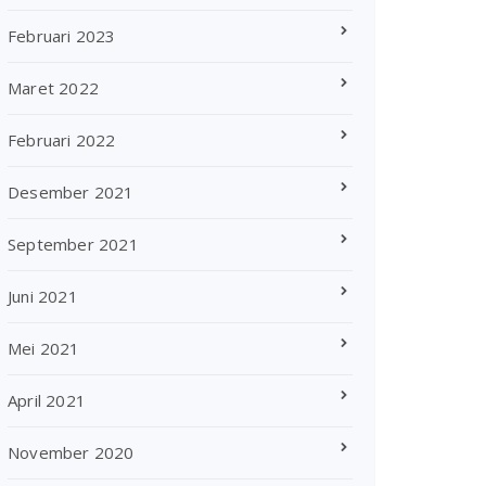
Februari 2023
Maret 2022
Februari 2022
Desember 2021
September 2021
Juni 2021
Mei 2021
April 2021
November 2020