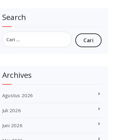
Search
Cari
untuk:
Archives
Agustus 2026
Juli 2026
Juni 2026