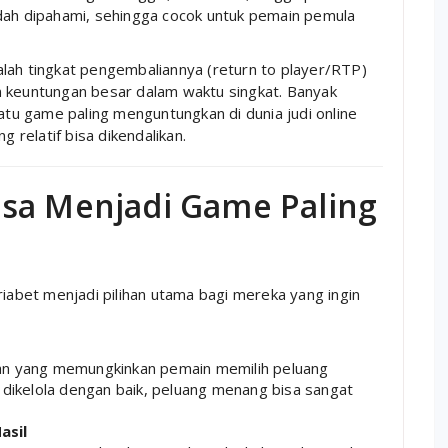
udah dipahami, sehingga cocok untuk pemain pemula
lah tingkat pengembaliannya (return to player/RTP)
n keuntungan besar dalam waktu singkat. Banyak
u game paling menguntungkan di dunia judi online
g relatif bisa dikendalikan.
isa Menjadi Game Paling
bet menjadi pilihan utama bagi mereka yang ingin
han yang memungkinkan pemain memilih peluang
 dikelola dengan baik, peluang menang bisa sangat
asil