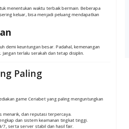
 untuk menentukan waktu terbaik bermain. Beberapa
 sering keluar, bisa menjadi peluang mendapatkan
han
aruh demi keuntungan besar. Padahal, kemenangan
 Jangan terlalu serakah dan tetap disiplin.
ng Paling
yediakan game Ceriabet yang paling menguntungkan
nus menarik, dan reputasi terpercaya.
lengkap dan sistem keamanan tingkat tinggi.
, serta server stabil dan hasil fair.