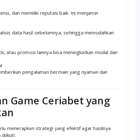
ensi, dan memiliki reputasi baik. Ini menjamin
alisis data hasil sebelumnya, sehingga memudahkan
k, atau promosi lainnya bisa meningkatkan modal dan
r
memberikan pengalaman bermain yang nyaman dan
an Game Ceriabet yang
kan
rlu menerapkan strategi yang efektif agar hasilnya
diikuti: