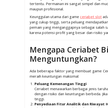
tertentu. Permainan ini sangat simpel dan m
maupun profesional.
Keunggulan utama dari game
ceriabet slot
ada
yang cukup tinggi, serta peluang mendapatka
pemain yang menganggapnya sebagai salah sat
karena potensi profit yang besar dan risiko yan
Mengapa Ceriabet B
Menguntungkan?
Ada beberapa faktor yang membuat game Ceria
meraih keuntungan maksimal:
Peluang Kemenangan Tinggi
Ceriabet menawarkan berbagai jenis taru
dengan risiko dan keuntungan berbeda. Jika
tinggi.
Penyediaan Fitur Analitik dan Riwayat H