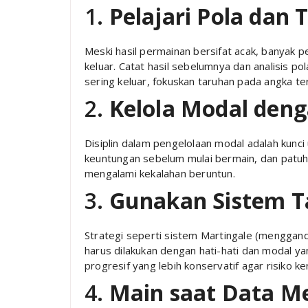
1.
Pelajari Pola dan
Meski hasil permainan bersifat acak, banyak
keluar. Catat hasil sebelumnya dan analisis pol
sering keluar, fokuskan taruhan pada angka te
2.
Kelola Modal deng
Disiplin dalam pengelolaan modal adalah kunc
keuntungan sebelum mulai bermain, dan patuh
mengalami kekalahan beruntun.
3.
Gunakan Sistem T
Strategi seperti sistem Martingale (menggand
harus dilakukan dengan hati-hati dan modal ya
progresif yang lebih konservatif agar risiko ke
4.
Main saat Data 