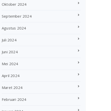
Oktober 2024
September 2024
Agustus 2024
Juli 2024
Juni 2024
Mei 2024
April 2024
Maret 2024
Februari 2024