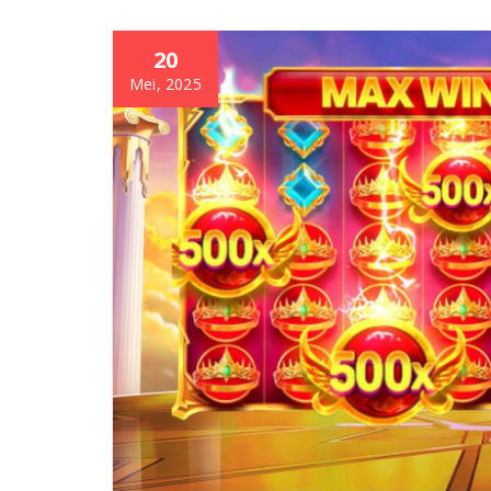
20
Mei, 2025