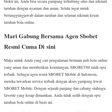
blokir ini, Anda bisa secara gampang terhubung situs dan nikmati
taruhan dengan nyaman dan aman. Selalu ingat untuk
bertanggungjawab dalam taruhan dan selamat nikmati kesan
taruhan bola online.
Mari Gabung Bersama Agen Sbobet
Resmi Cuma Di sini
Maka untuk Anda yang cari pengalaman bermain judi bola online
yang aman dan memberikan keuntungan, SBOBET88 ialah opsi
terbaik. Sebagai agen resmi SBOBET Mobile di Indonesia,
mereka tawarkan service terbaik dengan akses gampang lewat
SBOBET Mobile. Dengan sejarah panjang dan cabang olahraga
favorite yang kerap dimainkan, Anda tidak sedih dengan opsi
taruhan bola online di basis ini.